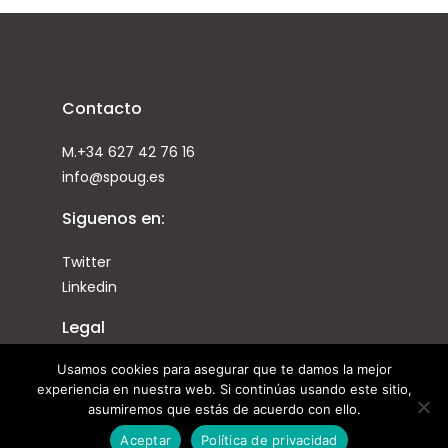
Contacto
M.+34 627 42 76 16
info@spoug.es
Siguenos en:
Twitter
Linkedin
Legal
Usamos cookies para asegurar que te damos la mejor
Condiciones de uso
experiencia en nuestra web. Si continúas usando este sitio,
Cookies
asumiremos que estás de acuerdo con ello.
Privacidad
Aceptar
Política de privacidad