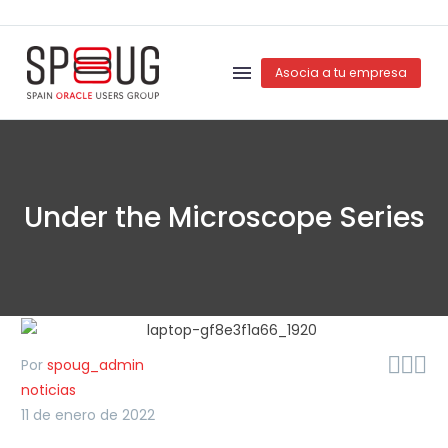
Asocia a tu empresa
Under the Microscope Series



Por
spoug_admin
noticias
11 de enero de 2022