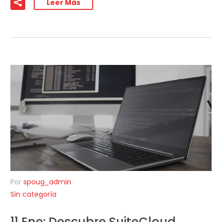
Leer Más
Por
spoug_admin
Sin categoría
11 Ene:
Descubre SuiteCloud