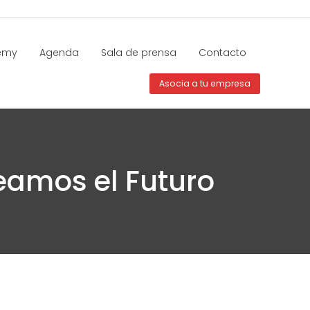
emy
Agenda
Sala de prensa
Contacto
Asocia a tu empresa
eamos el Futuro