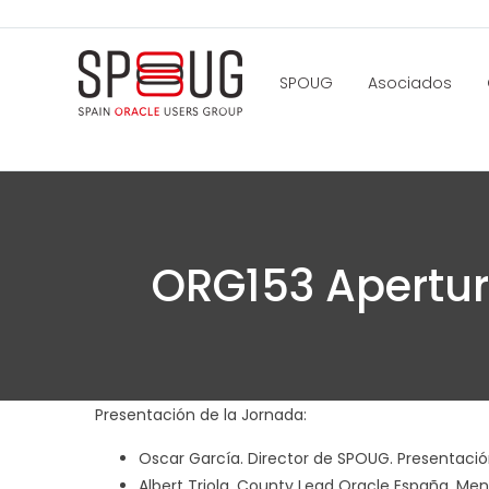
SPOUG
Asociados
ORG153 Apertur
Presentación de la Jornada:
Oscar García. Director de SPOUG. Presentaci
Albert Triola. County Lead Oracle España. M