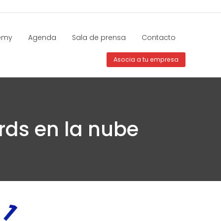
emy
Agenda
Sala de prensa
Contacto
Asocia a tu empresa
rds en la nube