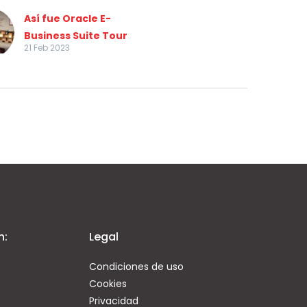
Así fue Oracle E-
Business Suite Tour
21 Feb 2023
2023
El pasado 15 de febrero
tuvo lugar una nueva
edición de Oracle EBS
Tour, un evento
presencial en la sala…
n:
Legal
Condiciones de uso
Cookies
Privacidad