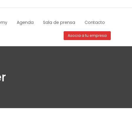
emy
Agenda
Sala de prensa
Contacto
Asocia a tu empresa
r