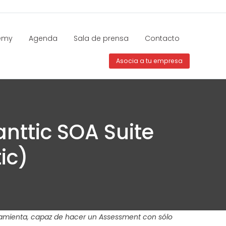
emy
Agenda
Sala de prensa
Contacto
Asocia a tu empresa
nttic SOA Suite
ic)
rramienta, capaz de hacer un Assessment con sólo