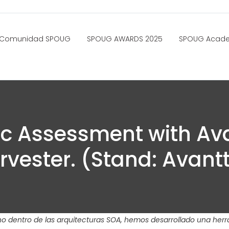
Comunidad SPOUG
SPOUG AWARDS 2025
SPOUG Acad
c Assessment with Ava
rvester. (Stand: Avantt
rno dentro de las arquitecturas SOA, hemos desarrollado una he