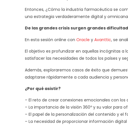
Entonces, ¿Cómo la industria farmacéutica se comun
una estrategia verdaderamente digital y omnicana
De las grandes crisis surgen grandes dificult
En esta sesión online con
Oracle
y
Avanttic
, se ana
El objetivo es profundizar en aquellas incógnitas a
satisfacer las necesidades de todos los países y seg
Además, exploraremos casos de éxito que demuestra
adaptarse rápidamente a cada audiencia y personal
¿Por qué asistir?
– El reto de crear conexiones emocionales con los 
– La importancia de la visión 360º y su valor para 
– El papel de la personalización del contenido y el 
– La necesidad de proporcionar información digital s