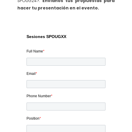
SPOUG24?.
Envíanos tus propuestas para
hacer tu presentación en el evento.
Sesiones SPOUGXX
Full Name
*
Email
*
Phone Number
*
Position
*